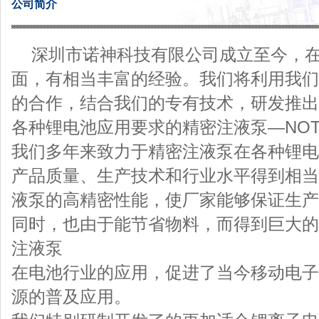
公司简介
深圳市诺神科技有限公司成立至今，
面，有相当丰富的经验。我们将利用我们
的合作，结合我们的专有技术，研发推出
各种锂电池应用要求的精密注液泵—NO
我们多年来致力于精密注液泵在各种锂电
产品质量、生产技术和行业水平得到相当
液泵的高精密性能，使厂家能够保证生产
同时，也由于能节省物料，而得到巨大的
注液泵
在电池行业的应用，促进了当今移动电子
源的普及应用。