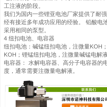
工注液的阶段。
我们为国内一些锂亚电池厂家提供了耐强
经有接近多年成功应用的经验。 铅酸电
采用相同的泵型。
4 纽扣电池、电容器
纽扣电池：碱锰纽扣电池，注微量KOH
KOH；锂锰纽扣电池，注微量碱锰电解
电容器： 水解电容器、高分子电容器的
度，通常需要注微量电解液。