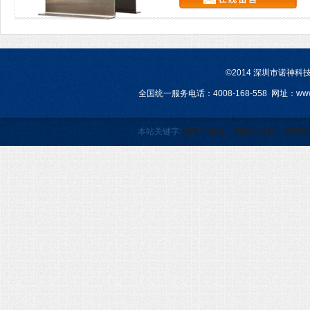
©2014 深圳市诺神
全国统一服务电话：4008-168-558 网址：www.a
本站关键字:
陶瓷计量泵、陶瓷注液泵、精密陶