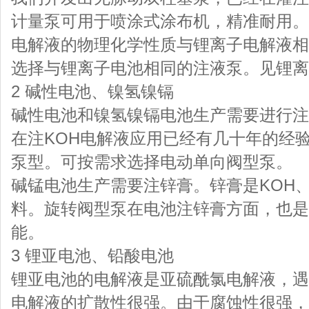
计量泵可用于喷涂式涂布机，精准耐用。
电解液的物理化学性质与锂离子电解液相
选择与锂离子电池相同的注液泵。见锂离
2 碱性电池、镍氢镍镉
碱性电池和镍氢镍镉电池生产需要进行注
在注KOH电解液应用已经有几十年的经
泵型。可按需求选择电动单向阀型泵。
碱锰电池生产需要注锌膏。锌膏是KOH
料。旋转阀型泵在电池注锌膏方面，也是
能。
3 锂亚电池、铅酸电池
锂亚电池的电解液是亚硫酰氯电解液，遇
电解液的扩散性很强。由于腐蚀性很强，