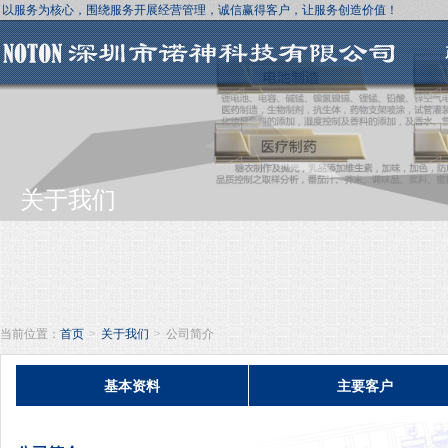
以服务为核心，围绕服务开展经营管理，诚信赢得客户，让服务创造价值！
关于我们
当前位置：
首页
>
关于我们
>
公司简介
基本资料
主要客户