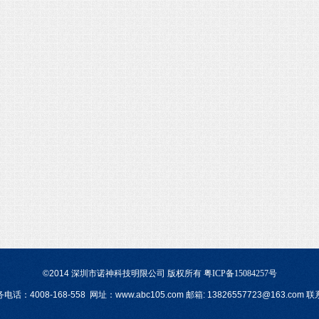
©2014 深圳市诺神科技明限公司 版权所有
粤ICP备15084257号
：4008-168-558 网址：www.abc105.com 邮箱: 13826557723@163.co