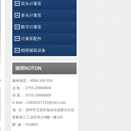
双头计量泵
多头计量泵
数字计量泵
计量泵配件
精密罐装设备
深圳NOTON
服务电话：4008-168-558
总 机 ：
0755-29988909
传 真 ：
0755-29988909
E-Mail：13826557723@163.com
地 址：深圳市宝安区福永街道桥头社区
富桥第三工业区华大A幢一楼109
邮 编 ：510800