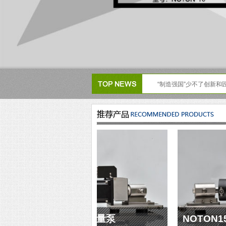
“制造强国”少不了创新和
NOTON25双头计量泵
NOTON15