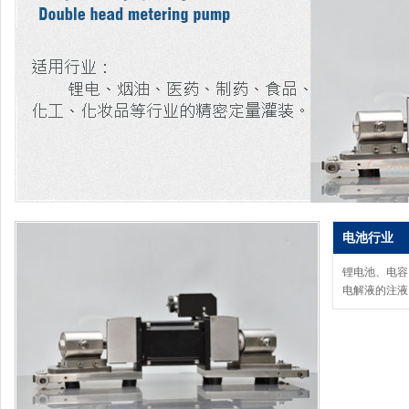
电池行业
锂电池、电容
电解液的注液