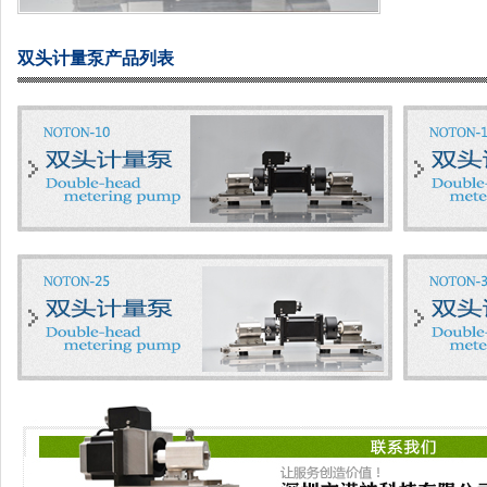
双头计量泵产品列表