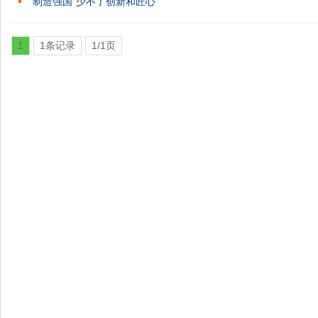
“制造强国”少不了创新和匠心
1
1条记录
1/1页